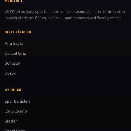
MERITBET
2014'ten bu yana spor bahisleri ve canlı casino alanında hizmet veren
lisanslı platform. Güven, hız ve kullanıcı memnuniyeti önceliğimizdir.
HIZLI LINKLER
Ana Sayfa
Güncel Giriş
Bonuslar
Üyelik
OYUNLAR
Spor Bahisleri
Canlı Casino
Slotlar