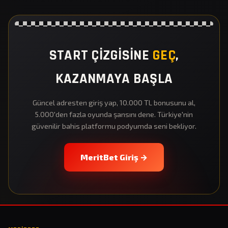
START ÇIZGISINE
GEÇ
,
KAZANMAYA BAŞLA
Güncel adresten giriş yap, 10.000 TL bonusunu al,
5.000'den fazla oyunda şansını dene. Türkiye'nin
güvenilir bahis platformu podyumda seni bekliyor.
MeritBet Giriş →