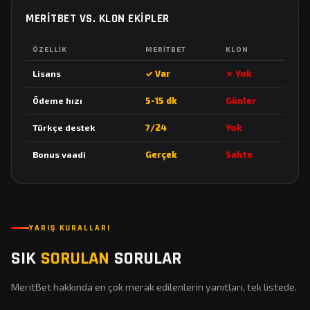
MERITBET VS. KLON EKIPLER
ÖZELLIK
MERITBET
KLON
Lisans
✓ Var
✗ Yok
Ödeme hızı
5-15 dk
Günler
Türkçe destek
7/24
Yok
Bonus vaadi
Gerçek
Sahte
YARIŞ KURALLARI
SIK
SORULAN
SORULAR
MeritBet hakkında en çok merak edilenlerin yanıtları, tek listede.