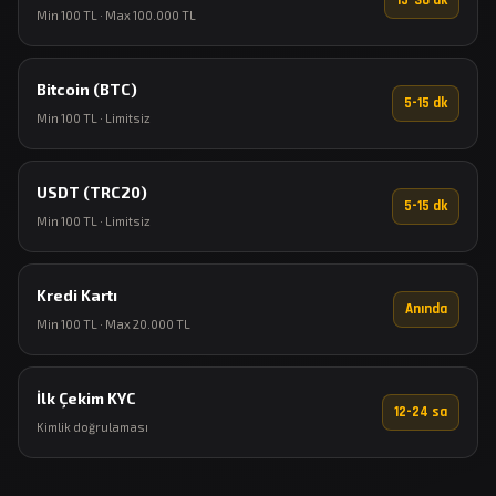
15-30 dk
Min 100 TL · Max 100.000 TL
Bitcoin (BTC)
5-15 dk
Min 100 TL · Limitsiz
USDT (TRC20)
5-15 dk
Min 100 TL · Limitsiz
Kredi Kartı
Anında
Min 100 TL · Max 20.000 TL
İlk Çekim KYC
12-24 sa
Kimlik doğrulaması