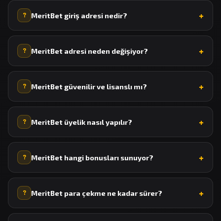
+
?
MeritBet giriş adresi nedir?
+
?
MeritBet adresi neden değişiyor?
+
?
MeritBet güvenilir ve lisanslı mı?
+
?
MeritBet üyelik nasıl yapılır?
+
?
MeritBet hangi bonusları sunuyor?
+
?
MeritBet para çekme ne kadar sürer?