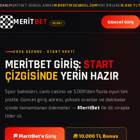
LI
MERITBET GÜNCEL ADRES
M.MERITXYZGUNCEL.COM
YENI ÜYELERE
10.000 TL'YE 
MERIT
BET
M
Güncel Giriş
RESMI
2026 SEZONU · START VAKTI
MERITBET GIRIŞ:
START
ÇIZGISINDE
YERIN HAZIR
Spor bahisleri, canlı casino ve 5.000'den fazla oyun tek
pistte. Güncel giriş adresi, yüksek oranlar ve dakikalar
içinde tamamlanan ödemeler —
MeritBet
ile ilk virajda
lider ol.
🏁 MeritBet'e Giriş
🎁 10.000 TL Bonus