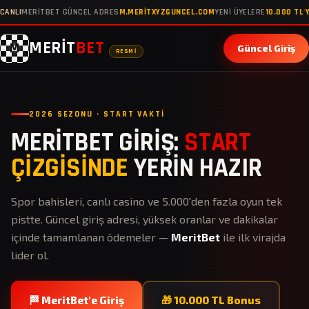
LI
MERITBET GÜNCEL ADRES
M.MERITXYZGUNCEL.COM
YENI ÜYELERE
10.000 TL'YE 
MERIT
BET
M
Güncel Giriş
RESMI
2026 SEZONU · START VAKTI
MERITBET GIRIŞ:
START
ÇIZGISINDE
YERIN HAZIR
Spor bahisleri, canlı casino ve 5.000'den fazla oyun tek
pistte. Güncel giriş adresi, yüksek oranlar ve dakikalar
içinde tamamlanan ödemeler —
MeritBet
ile ilk virajda
lider ol.
🏁 MeritBet'e Giriş
🎁 10.000 TL Bonus