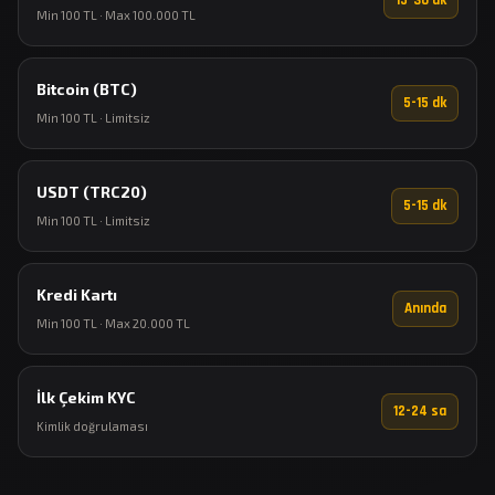
15-30 dk
Min 100 TL · Max 100.000 TL
Bitcoin (BTC)
5-15 dk
Min 100 TL · Limitsiz
USDT (TRC20)
5-15 dk
Min 100 TL · Limitsiz
Kredi Kartı
Anında
Min 100 TL · Max 20.000 TL
İlk Çekim KYC
12-24 sa
Kimlik doğrulaması