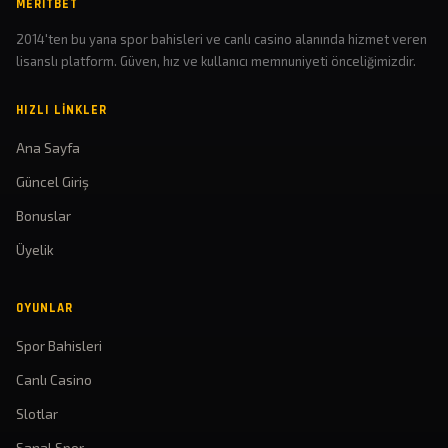
MERITBET
2014'ten bu yana spor bahisleri ve canlı casino alanında hizmet veren
lisanslı platform. Güven, hız ve kullanıcı memnuniyeti önceliğimizdir.
HIZLI LINKLER
Ana Sayfa
Güncel Giriş
Bonuslar
Üyelik
OYUNLAR
Spor Bahisleri
Canlı Casino
Slotlar