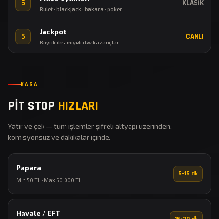
5
KLASİK
Rulet · blackjack · bakara · poker
Jackpot
6
CANLI
Büyük ikramiyeli dev kazançlar
KASA
PIT STOP
HIZLARI
Yatır ve çek — tüm işlemler şifreli altyapı üzerinden,
komisyonsuz ve dakikalar içinde.
Papara
5-15 dk
Min 50 TL · Max 50.000 TL
Havale / EFT