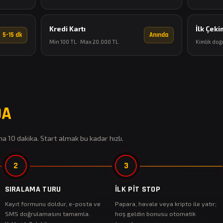
Kredi Kartı
İlk Çek
5-15 dk
Anında
Min 100 TL · Max 20.000 TL
Kimlik do
DA
a 10 dakika. Start almak bu kadar hızlı.
2
3
SIRALAMA TURU
İLK PIT STOP
Kayıt formunu doldur, e-posta ve
Papara, havale veya kripto ile yatır;
SMS doğrulamasını tamamla.
hoş geldin bonusu otomatik