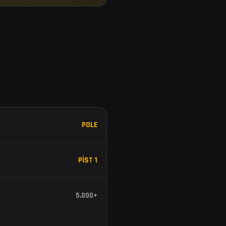
POLE
PİST 1
5.000+