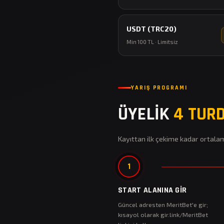
USDT (TRC20)
Min 100 TL · Limitsiz
YARIŞ PROGRAMI
ÜYELIK
4 TUR
Kayıttan ilk çekime kadar ortalam
1
START ALANINA GIR
Güncel adresten MeritBet'e gir;
kısayol olarak gir.link/MeritBet