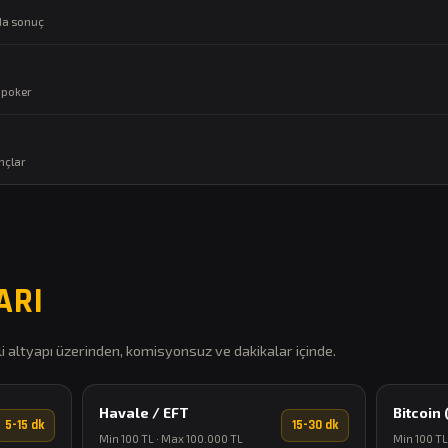
nda sonuç
· poker
nçlar
ARI
li altyapı üzerinden, komisyonsuz ve dakikalar içinde.
Havale / EFT
Bitcoin
5-15 dk
15-30 dk
Min 100 TL · Max 100.000 TL
Min 100 TL 