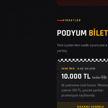
FIRSATLAR
PODYUM
BILE
Yeni üyelerden sadık oyunculara k
yerleş.
YENI ÜYE
· HOŞ GELDIN
10.000 TL
kadar 0
İlk yatırımına özel bonus. Minimu
yatırım 100 TL; çevrim şartları
promosyon sayfasında.
KAZANÇ SENINLE