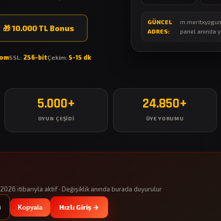
GÜNCEL
m.meritxyzgunc
🎁 10.000 TL Bonus
ADRES:
panel anında ye
com
SSL:
256-bit
Çekim:
5-15 dk
5.000+
24.850+
OYUN ÇEŞIDI
ÜYE YORUMU
026 itibarıyla aktif · Değişiklik anında burada duyurulur
m
Hızlı Giriş →
Kopyala