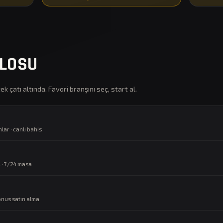
LOSU
k çatı altında. Favori branşını seç, start al.
lar · canlı bahis
ş · 7/24 masa
bonus satın alma