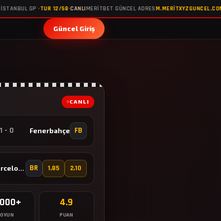
NBUL GP ·
TUR 12/58
·
CANLI
MERITBET GÜNCEL ADRES
M.MERITXYZGUNCEL.COM
YENI
Güncel Giriş
CANLI
1 - 0
FB
Fenerbahçe
BR
1,85
2,10
Barcelona
.000+
4.9
OYUN
PUAN