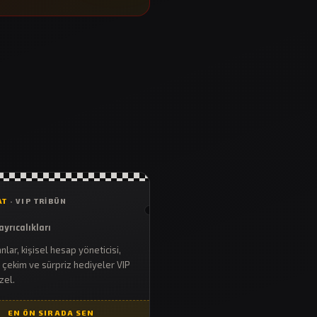
AT
· VIP TRIBÜN
ayrıcalıkları
nlar, kişisel hesap yöneticisi,
i çekim ve sürpriz hediyeler VIP
zel.
EN ÖN SIRADA SEN