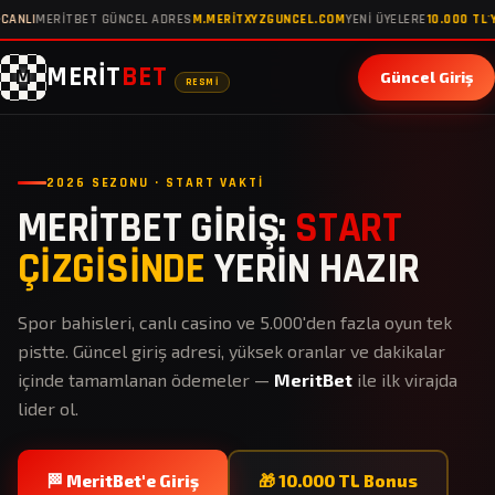
NLI
MERITBET GÜNCEL ADRES
M.MERITXYZGUNCEL.COM
YENI ÜYELERE
10.000 TL'YE 
MERIT
BET
M
Güncel Giriş
RESMI
2026 SEZONU · START VAKTI
MERITBET GIRIŞ:
START
ÇIZGISINDE
YERIN HAZIR
Spor bahisleri, canlı casino ve 5.000'den fazla oyun tek
pistte. Güncel giriş adresi, yüksek oranlar ve dakikalar
içinde tamamlanan ödemeler —
MeritBet
ile ilk virajda
lider ol.
🏁 MeritBet'e Giriş
🎁 10.000 TL Bonus