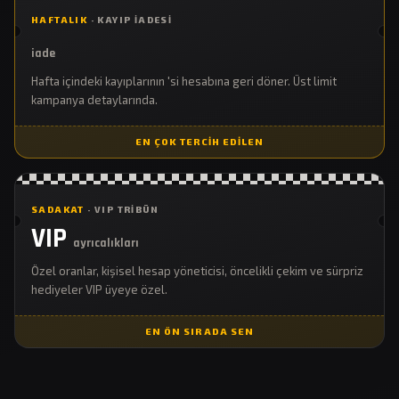
HAFTALIK
· KAYIP İADESI
iade
Hafta içindeki kayıplarının 'si hesabına geri döner. Üst limit
kampanya detaylarında.
EN ÇOK TERCIH EDILEN
SADAKAT
· VIP TRIBÜN
VIP
ayrıcalıkları
Özel oranlar, kişisel hesap yöneticisi, öncelikli çekim ve sürpriz
hediyeler VIP üyeye özel.
EN ÖN SIRADA SEN