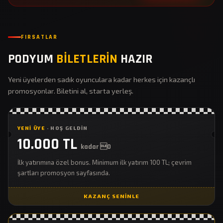
FIRSATLAR
PODYUM
BILETLERIN
HAZIR
Yeni üyelerden sadık oyunculara kadar herkes için kazançlı
promosyonlar. Biletini al, starta yerleş.
YENI ÜYE
· HOŞ GELDIN
10.000 TL
kadar 0
İlk yatırımına özel bonus. Minimum ilk yatırım 100 TL; çevrim
şartları promosyon sayfasında.
KAZANÇ SENINLE