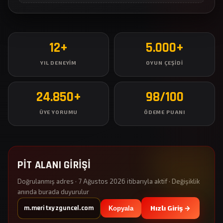
12+
5.000+
YIL DENEYIM
OYUN ÇEŞIDI
24.850+
98/100
ÜYE YORUMU
ÖDEME PUANI
PIT ALANI GIRIŞI
Doğrulanmış adres · 7 Ağustos 2026 itibarıyla aktif · Değişiklik
anında burada duyurulur
m.meritxyzguncel.com
Hızlı Giriş →
Kopyala