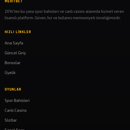
MERITBET
2014'ten bu yana spor bahisleri ve canlı casino alanında hizmet veren
lisanslı platform. Güven, hız ve kullanıcı memnuniyeti önceliğimizdir.
HIZLI LINKLER
Ana Sayfa
Güncel Giriş
Bonuslar
Üyelik
OYUNLAR
Spor Bahisleri
Canlı Casino
Slotlar