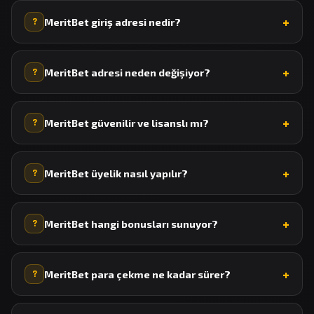
+
?
MeritBet giriş adresi nedir?
+
?
MeritBet adresi neden değişiyor?
+
?
MeritBet güvenilir ve lisanslı mı?
+
?
MeritBet üyelik nasıl yapılır?
+
?
MeritBet hangi bonusları sunuyor?
+
?
MeritBet para çekme ne kadar sürer?