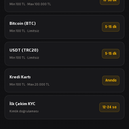
15-30 dk
Min 100 TL · Max 100.000 TL
Bitcoin (BTC)
5-15 dk
Min 100 TL · Limitsiz
USDT (TRC20)
5-15 dk
Min 100 TL · Limitsiz
Kredi Kartı
Anında
Min 100 TL · Max 20.000 TL
İlk Çekim KYC
12-24 sa
Kimlik doğrulaması