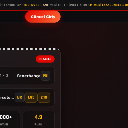
NBUL GP ·
TUR 12/58
·
CANLI
MERITBET GÜNCEL ADRES
M.MERITXYZGUNCEL.COM
YEN
Güncel Giriş
CANLI
1 - 0
FB
Fenerbahçe
BR
1,85
2,10
Barcelona
.000+
4.9
OYUN
PUAN