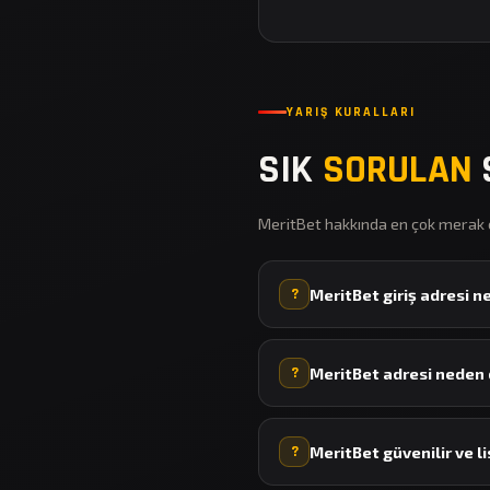
YARIŞ KURALLARI
SIK
SORULAN
MeritBet hakkında en çok merak ed
?
MeritBet giriş adresi n
?
MeritBet adresi neden 
?
MeritBet güvenilir ve l