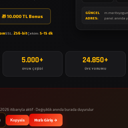
GÜNCEL
m.meritxyzgunc
🎁 10.000 TL Bonus
ADRES:
panel anında ye
com
SSL:
256-bit
Çekim:
5-15 dk
5.000+
24.850+
OYUN ÇEŞIDI
ÜYE YORUMU
026 itibarıyla aktif · Değişiklik anında burada duyurulur
m
Hızlı Giriş →
Kopyala