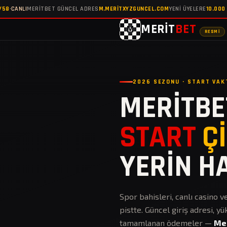
ANLI
MERITBET GÜNCEL ADRES
M.MERITXYZGUNCEL.COM
YENI ÜYELERE
10.000 TL'Y
MERIT
BET
M
RESMI
2026 SEZONU · START VAK
MERITBET
START
Ç
YERIN H
Spor bahisleri, canlı casino v
pistte. Güncel giriş adresi, y
tamamlanan ödemeler —
Me