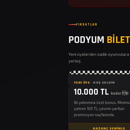
FIRSATLAR
PODYUM
BILE
Yeni üyelerden sadık oyunculara k
yerleş.
YENI ÜYE
· HOŞ GELDIN
10.000 TL
kadar 0
İlk yatırımına özel bonus. Minimu
yatırım 100 TL; çevrim şartları
promosyon sayfasında.
KAZANÇ SENINLE