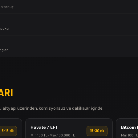
nda sonuç
· poker
nçlar
ARI
li altyapı üzerinden, komisyonsuz ve dakikalar içinde.
Havale / EFT
Bitcoin
5-15 dk
15-30 dk
Min 100 TL · Max 100.000 TL
Min 100 TL 