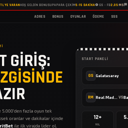
E VARAN
HOŞ GELDIN BONUSU
PAPARA ÇEKIM
5-15 DAKIKA
⚽ GS – FB
2,05
·
MS
🏁 İSTA
ADRES
BONUS
OYUNLAR
ÖDEME
SSS
TI
 GIRIŞ:
START PANELI
IZGISINDE
GS
Galatasaray
AZIR
VS
RM
Real Madrid
e 5.000'den fazla oyun tek
12+
5
üksek oranlar ve dakikalar içinde
YIL
ritBet
ile ilk virajda lider ol.