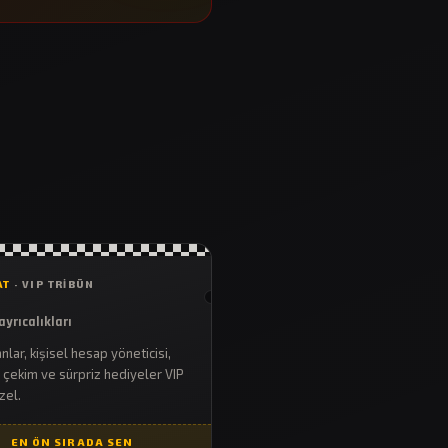
AT
· VIP TRIBÜN
ayrıcalıkları
nlar, kişisel hesap yöneticisi,
i çekim ve sürpriz hediyeler VIP
zel.
EN ÖN SIRADA SEN