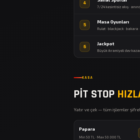
4
7/24 kesintisiz akış · anı
Masa Oyunları
5
Rulet · blackjack · bakara 
Jackpot
6
Büyük ikramiyeli dev kaza
KASA
PIT STOP
HIZL
Yatır ve çek — tüm işlemler şifre
Papara
Min 50 TL · Max 50.000 TL