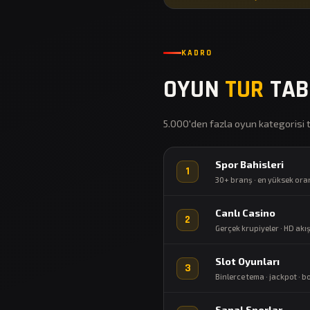
KADRO
OYUN
TUR
TAB
5.000'den fazla oyun kategorisi te
Spor Bahisleri
1
30+ branş · en yüksek oran
Canlı Casino
2
Gerçek krupiyeler · HD akı
Slot Oyunları
3
Binlerce tema · jackpot · 
Sanal Sporlar