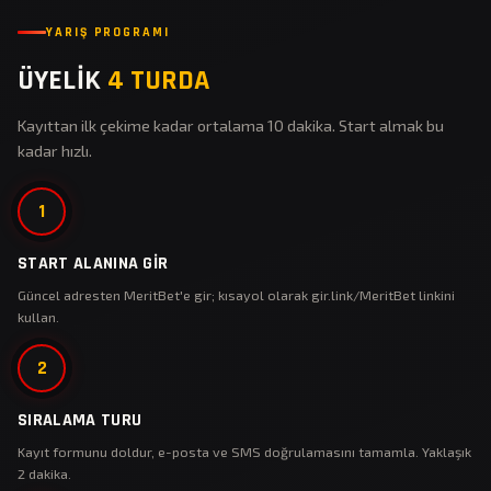
YARIŞ PROGRAMI
ÜYELIK
4 TURDA
Kayıttan ilk çekime kadar ortalama 10 dakika. Start almak bu
kadar hızlı.
1
START ALANINA GIR
Güncel adresten MeritBet'e gir; kısayol olarak gir.link/MeritBet linkini
kullan.
2
SIRALAMA TURU
Kayıt formunu doldur, e-posta ve SMS doğrulamasını tamamla. Yaklaşık
2 dakika.