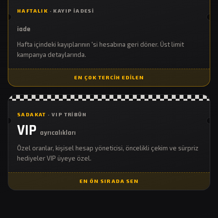
HAFTALIK
· KAYIP İADESI
iade
Hafta içindeki kayıplarının 'si hesabına geri döner. Üst limit
kampanya detaylarında.
EN ÇOK TERCIH EDILEN
SADAKAT
· VIP TRIBÜN
VIP
ayrıcalıkları
Özel oranlar, kişisel hesap yöneticisi, öncelikli çekim ve sürpriz
hediyeler VIP üyeye özel.
EN ÖN SIRADA SEN