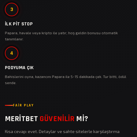
3
İLK PIT STOP
Papara, havale veya kripto ile yatır; hoş geldin bonusu otomatik
tanımlanır.
4
PODYUMA ÇIK
Bahislerini oyna, kazancını Papara ile 5-15 dakikada çek. Tur bitti, ödül
sende.
FAIR PLAY
MERITBET
GÜVENILIR
MI?
Kısa cevap: evet. Detaylar ve sahte sitelerle karşılaştırma