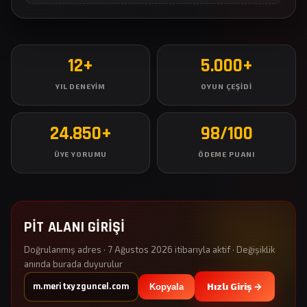
12+
5.000+
YIL DENEYIM
OYUN ÇEŞIDI
24.850+
98/100
ÜYE YORUMU
ÖDEME PUANI
PIT ALANI GIRIŞI
Doğrulanmış adres · 7 Ağustos 2026 itibarıyla aktif · Değişiklik
anında burada duyurulur
m.meritxyzguncel.com
Hızlı Giriş →
Kopyala