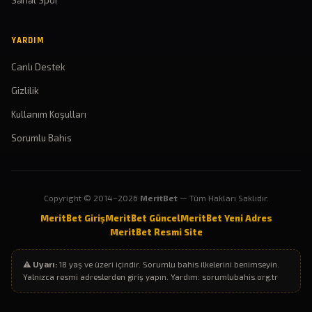
Sanal Spor
YARDIM
Canlı Destek
Gizlilik
Kullanım Koşulları
Sorumlu Bahis
Copyright © 2014–
2026
MeritBet
— Tüm Hakları Saklıdır.
MeritBet Giriş
MeritBet Güncel
MeritBet Yeni Adres
MeritBet Resmi Site
⚠️ Uyarı:
18 yaş ve üzeri içindir. Sorumlu bahis ilkelerini benimseyin.
Yalnızca resmi adreslerden giriş yapın. Yardım: sorumlubahis.org.tr