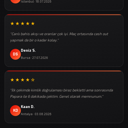
İstanbul · 18.07.2026
★★★★★
"Canlı bahis akışı ve oranlar çok iyi. Maç ortasında cash out
yapmak da bir o kadar kolay."
Deniz S.
DS
Bursa · 27.07.2026
★★★★☆
"İlk çekimde kimlik doğrulaması biraz bekletti ama sonrasında
Papara ile 6 dakikada çektim. Genel olarak memnunum."
Kaan D.
KD
Antalya · 03.08.2026