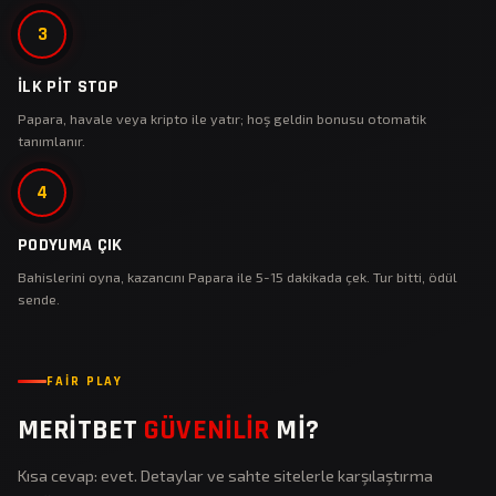
3
İLK PIT STOP
Papara, havale veya kripto ile yatır; hoş geldin bonusu otomatik
tanımlanır.
4
PODYUMA ÇIK
Bahislerini oyna, kazancını Papara ile 5-15 dakikada çek. Tur bitti, ödül
sende.
FAIR PLAY
MERITBET
GÜVENILIR
MI?
Kısa cevap: evet. Detaylar ve sahte sitelerle karşılaştırma