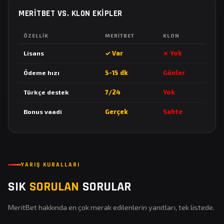
MERITBET VS. KLON EKIPLER
ÖZELLIK
MERITBET
KLON
Lisans
✓ Var
✗ Yok
Ödeme hızı
5-15 dk
Günler
Türkçe destek
7/24
Yok
Bonus vaadi
Gerçek
Sahte
YARIŞ KURALLARI
SIK
SORULAN
SORULAR
MeritBet hakkında en çok merak edilenlerin yanıtları, tek listede.