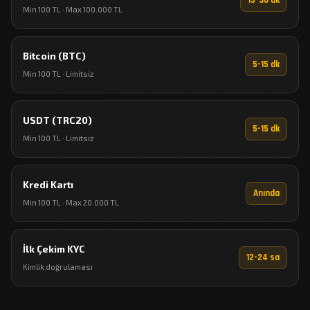
15-30 dk
Min 100 TL · Max 100.000 TL
Bitcoin (BTC)
5-15 dk
Min 100 TL · Limitsiz
USDT (TRC20)
5-15 dk
Min 100 TL · Limitsiz
Kredi Kartı
Anında
Min 100 TL · Max 20.000 TL
İlk Çekim KYC
12-24 sa
Kimlik doğrulaması