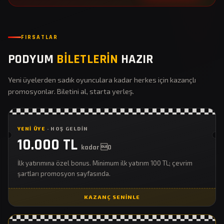
FIRSATLAR
PODYUM
BILETLERIN
HAZIR
Yeni üyelerden sadık oyunculara kadar herkes için kazançlı
promosyonlar. Biletini al, starta yerleş.
YENI ÜYE
· HOŞ GELDIN
10.000 TL
kadar 0
İlk yatırımına özel bonus. Minimum ilk yatırım 100 TL; çevrim
şartları promosyon sayfasında.
KAZANÇ SENINLE