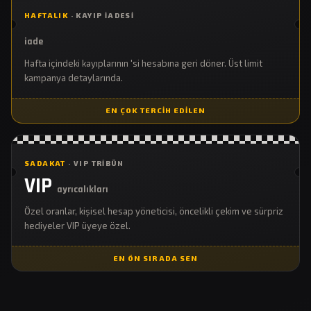
HAFTALIK
· KAYIP İADESI
iade
Hafta içindeki kayıplarının 'si hesabına geri döner. Üst limit
kampanya detaylarında.
EN ÇOK TERCIH EDILEN
SADAKAT
· VIP TRIBÜN
VIP
ayrıcalıkları
Özel oranlar, kişisel hesap yöneticisi, öncelikli çekim ve sürpriz
hediyeler VIP üyeye özel.
EN ÖN SIRADA SEN