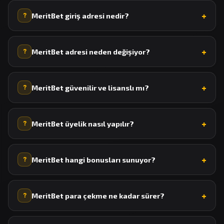
+
?
MeritBet giriş adresi nedir?
+
?
MeritBet adresi neden değişiyor?
+
?
MeritBet güvenilir ve lisanslı mı?
+
?
MeritBet üyelik nasıl yapılır?
+
?
MeritBet hangi bonusları sunuyor?
+
?
MeritBet para çekme ne kadar sürer?