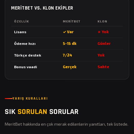
MERITBET VS. KLON EKIPLER
ÖZELLIK
MERITBET
KLON
Lisans
✓ Var
✗ Yok
Ödeme hızı
5-15 dk
Günler
Türkçe destek
7/24
Yok
Bonus vaadi
Gerçek
Sahte
YARIŞ KURALLARI
SIK
SORULAN
SORULAR
MeritBet hakkında en çok merak edilenlerin yanıtları, tek listede.