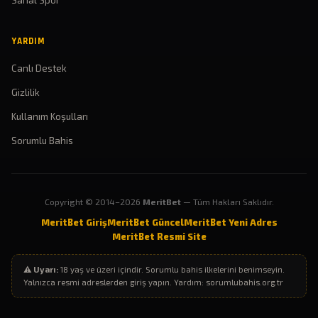
Sanal Spor
YARDIM
Canlı Destek
Gizlilik
Kullanım Koşulları
Sorumlu Bahis
Copyright © 2014–
2026
MeritBet
— Tüm Hakları Saklıdır.
MeritBet Giriş
MeritBet Güncel
MeritBet Yeni Adres
MeritBet Resmi Site
⚠️ Uyarı:
18 yaş ve üzeri içindir. Sorumlu bahis ilkelerini benimseyin.
Yalnızca resmi adreslerden giriş yapın. Yardım: sorumlubahis.org.tr