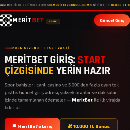
LI
MERITBET GÜNCEL ADRES
M.MERITXYZGUNCEL.COM
YENI ÜYELERE
10.000 TL'YE 
MERIT
BET
M
Güncel Giriş
RESMI
2026 SEZONU · START VAKTI
MERITBET GIRIŞ:
START
ÇIZGISINDE
YERIN HAZIR
Spor bahisleri, canlı casino ve 5.000'den fazla oyun tek
pistte. Güncel giriş adresi, yüksek oranlar ve dakikalar
içinde tamamlanan ödemeler —
MeritBet
ile ilk virajda
lider ol.
🏁 MeritBet'e Giriş
🎁 10.000 TL Bonus