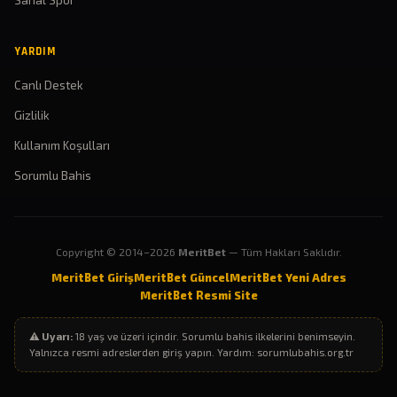
Sanal Spor
YARDIM
Canlı Destek
Gizlilik
Kullanım Koşulları
Sorumlu Bahis
Copyright © 2014–
2026
MeritBet
— Tüm Hakları Saklıdır.
MeritBet Giriş
MeritBet Güncel
MeritBet Yeni Adres
MeritBet Resmi Site
⚠️ Uyarı:
18 yaş ve üzeri içindir. Sorumlu bahis ilkelerini benimseyin.
Yalnızca resmi adreslerden giriş yapın. Yardım: sorumlubahis.org.tr