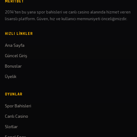
MERITBET
2014'ten bu yana spor bahisleri ve canlı casino alanında hizmet veren
lisanslı platform. Güven, hız ve kullanıcı memnuniyeti önceliğimizdir.
HIZLI LINKLER
Ana Sayfa
Güncel Giriş
Bonuslar
Üyelik
OYUNLAR
Spor Bahisleri
Canlı Casino
Slotlar