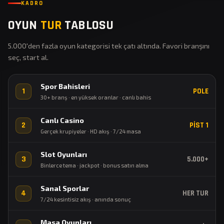
KADRO
OYUN
TUR
TABLOSU
5.000'den fazla oyun kategorisi tek çatı altında. Favori branşını
seç, start al.
Spor Bahisleri
1
POLE
30+ branş · en yüksek oranlar · canlı bahis
Canlı Casino
2
PİST 1
Gerçek krupiyeler · HD akış · 7/24 masa
Slot Oyunları
3
5.000+
Binlerce tema · jackpot · bonus satın alma
Sanal Sporlar
4
HER TUR
7/24 kesintisiz akış · anında sonuç
Masa Oyunları