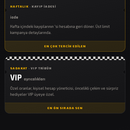
HAFTALIK
· KAYIP İADESI
iade
Hafta içindeki kayıplarının 'si hesabına geri döner. Üst limit
kampanya detaylarında.
EN ÇOK TERCIH EDILEN
SADAKAT
· VIP TRIBÜN
VIP
ayrıcalıkları
Özel oranlar, kişisel hesap yöneticisi, öncelikli çekim ve sürpriz
hediyeler VIP üyeye özel.
EN ÖN SIRADA SEN