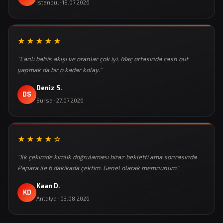
İstanbul · 18.07.2026
★★★★★
"Canlı bahis akışı ve oranlar çok iyi. Maç ortasında cash out
yapmak da bir o kadar kolay."
Deniz S.
DS
Bursa · 27.07.2026
★★★★☆
"İlk çekimde kimlik doğrulaması biraz bekletti ama sonrasında
Papara ile 6 dakikada çektim. Genel olarak memnunum."
Kaan D.
KD
Antalya · 03.08.2026