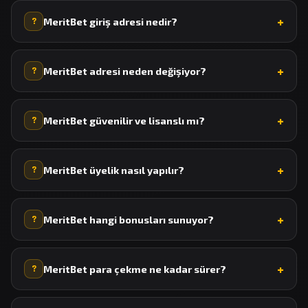
+
?
MeritBet giriş adresi nedir?
+
?
MeritBet adresi neden değişiyor?
+
?
MeritBet güvenilir ve lisanslı mı?
+
?
MeritBet üyelik nasıl yapılır?
+
?
MeritBet hangi bonusları sunuyor?
+
?
MeritBet para çekme ne kadar sürer?