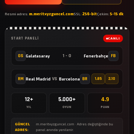
Resmi adres:
m.meritxyzguncel.com
SSL:
256-bit
Çekim:
5-15 dk
START PANELI
CANLI
1 - 0
GS
FB
Galatasaray
Fenerbahçe
VS
RM
BR
1,85
2,10
Real Madrid
Barcelona
12+
5.000+
4.9
YIL
OYUN
PUAN
GÜNCEL
m.meritxyzguncel.com · Adres değiştiğinde bu
ADRES:
panel anında yenilenir.