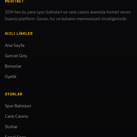
MERITBET
2014'ten bu yana spor bahisleri ve canlı casino alanında hizmet veren
lisanslı platform. Güven, hız ve kullanıcı memnuniyeti önceliğimizdir.
HIZLI LINKLER
Ana Sayfa
Güncel Giriş
Bonuslar
Üyelik
OYUNLAR
Spor Bahisleri
Canlı Casino
Slotlar