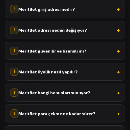
+
?
MeritBet giriş adresi nedir?
+
?
MeritBet adresi neden değişiyor?
+
?
MeritBet güvenilir ve lisanslı mı?
+
?
MeritBet üyelik nasıl yapılır?
+
?
MeritBet hangi bonusları sunuyor?
+
?
MeritBet para çekme ne kadar sürer?