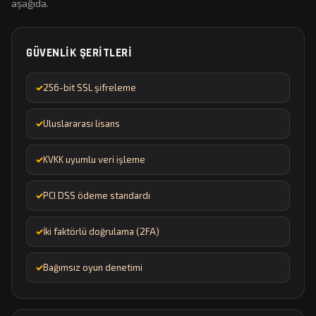
aşağıda.
GÜVENLIK ŞERITLERI
256-bit SSL şifreleme
Uluslararası lisans
KVKK uyumlu veri işleme
PCI DSS ödeme standardı
İki faktörlü doğrulama (2FA)
Bağımsız oyun denetimi