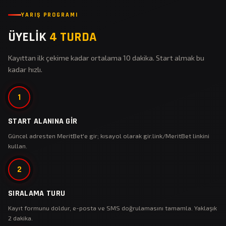
YARIŞ PROGRAMI
ÜYELIK
4 TURDA
Kayıttan ilk çekime kadar ortalama 10 dakika. Start almak bu
kadar hızlı.
1
START ALANINA GIR
Güncel adresten MeritBet'e gir; kısayol olarak gir.link/MeritBet linkini
kullan.
2
SIRALAMA TURU
Kayıt formunu doldur, e-posta ve SMS doğrulamasını tamamla. Yaklaşık
2 dakika.