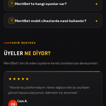
+
?
MeritBet'te hangi oyunlar var?
+
?
MeritBet mobil cihazlarda nasıl kullanılır?
TAKIM RADYOSU
ÜYELER
NE DIYOR?
MeritBet'i tercih eden üyelerin kendi cümleleriyle deneyimleri.
★★★★★
"Yıllardır bu platformdayım. Adres değişse bile bu sayfadan
güncel kapıya ulaşıyorum, ödemeler hiç aksamadı."
Cem A.
CA