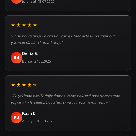
İstanbul · 18.07.2026
★★★★★
"Canlı bahis akışı ve oranlar çok iyi. Maç ortasında cash out
yapmak da bir o kadar kolay."
Deniz S.
DS
Bursa · 27.07.2026
★★★★☆
"İlk çekimde kimlik doğrulaması biraz bekletti ama sonrasında
Papara ile 6 dakikada çektim. Genel olarak memnunum."
Kaan D.
KD
Antalya · 03.08.2026