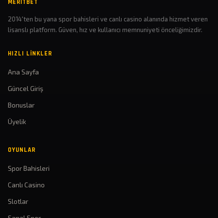
MERITBET
2014'ten bu yana spor bahisleri ve canlı casino alanında hizmet veren
lisanslı platform. Güven, hız ve kullanıcı memnuniyeti önceliğimizdir.
HIZLI LINKLER
Ana Sayfa
Güncel Giriş
Bonuslar
Üyelik
OYUNLAR
Spor Bahisleri
Canlı Casino
Slotlar