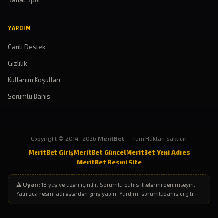
Sanal Spor
YARDIM
Canlı Destek
Gizlilik
Kullanım Koşulları
Sorumlu Bahis
Copyright © 2014–
2026
MeritBet
— Tüm Hakları Saklıdır.
MeritBet Giriş
MeritBet Güncel
MeritBet Yeni Adres
MeritBet Resmi Site
⚠️ Uyarı:
18 yaş ve üzeri içindir. Sorumlu bahis ilkelerini benimseyin.
Yalnızca resmi adreslerden giriş yapın. Yardım: sorumlubahis.org.tr