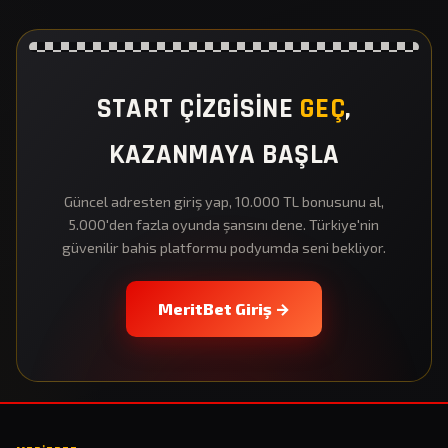
START ÇIZGISINE
GEÇ
,
KAZANMAYA BAŞLA
Güncel adresten giriş yap, 10.000 TL bonusunu al,
5.000'den fazla oyunda şansını dene. Türkiye'nin
güvenilir bahis platformu podyumda seni bekliyor.
MeritBet Giriş →