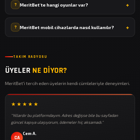
+
?
MeritBet'te hangi oyunlar var?
+
?
MeritBet mobil cihazlarda nasıl kullanılır?
TAKIM RADYOSU
ÜYELER
NE DIYOR?
MeritBet'i tercih eden üyelerin kendi cümleleriyle deneyimleri.
★★★★★
"Yıllardır bu platformdayım. Adres değişse bile bu sayfadan
güncel kapıya ulaşıyorum, ödemeler hiç aksamadı."
Cem A.
CA