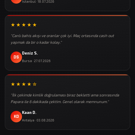
İstanbul · 18.07.2026
★★★★★
"Canlı bahis akışı ve oranlar çok iyi. Maç ortasında cash out
yapmak da bir o kadar kolay."
Deniz S.
DS
Bursa · 27.07.2026
★★★★☆
"İlk çekimde kimlik doğrulaması biraz bekletti ama sonrasında
Papara ile 6 dakikada çektim. Genel olarak memnunum."
Kaan D.
KD
Antalya · 03.08.2026