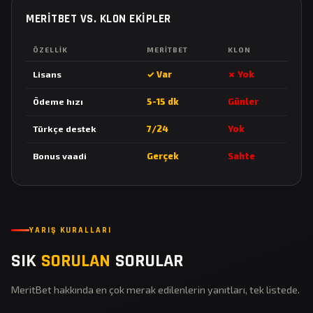
MERITBET VS. KLON EKIPLER
ÖZELLIK
MERITBET
KLON
Lisans
✓ Var
✗ Yok
Ödeme hızı
5-15 dk
Günler
Türkçe destek
7/24
Yok
Bonus vaadi
Gerçek
Sahte
YARIŞ KURALLARI
SIK
SORULAN
SORULAR
MeritBet hakkında en çok merak edilenlerin yanıtları, tek listede.