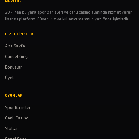
MERITBET
2014'ten bu yana spor bahisleri ve canlı casino alanında hizmet veren
lisanslı platform. Güven, hız ve kullanıcı memnuniyeti önceliğimizdir.
HIZLI LINKLER
Ana Sayfa
Güncel Giriş
Bonuslar
Üyelik
OYUNLAR
Spor Bahisleri
Canlı Casino
Slotlar