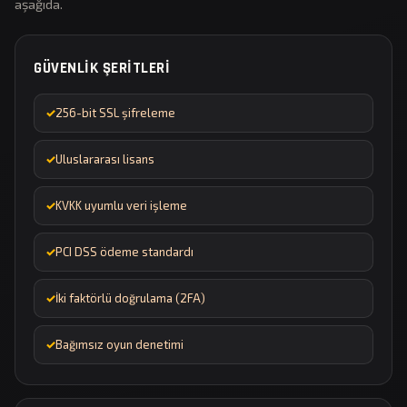
aşağıda.
GÜVENLIK ŞERITLERI
256-bit SSL şifreleme
Uluslararası lisans
KVKK uyumlu veri işleme
PCI DSS ödeme standardı
İki faktörlü doğrulama (2FA)
Bağımsız oyun denetimi