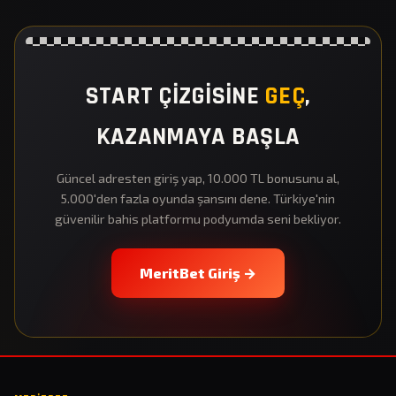
START ÇIZGISINE
GEÇ
,
KAZANMAYA BAŞLA
Güncel adresten giriş yap, 10.000 TL bonusunu al,
5.000'den fazla oyunda şansını dene. Türkiye'nin
güvenilir bahis platformu podyumda seni bekliyor.
MeritBet Giriş →