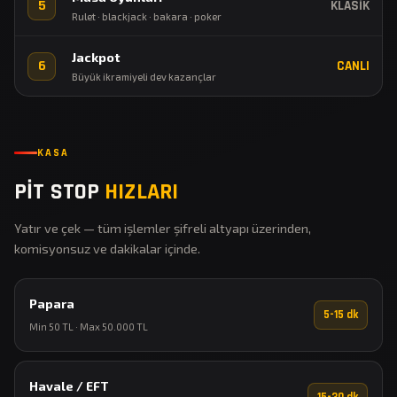
5
KLASİK
Rulet · blackjack · bakara · poker
Jackpot
6
CANLI
Büyük ikramiyeli dev kazançlar
KASA
PIT STOP
HIZLARI
Yatır ve çek — tüm işlemler şifreli altyapı üzerinden,
komisyonsuz ve dakikalar içinde.
Papara
5-15 dk
Min 50 TL · Max 50.000 TL
Havale / EFT